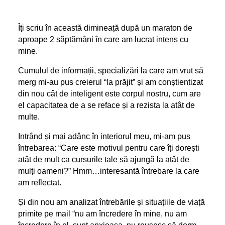
Îți scriu în această dimineață după un maraton de
aproape 2 săptămâni în care am lucrat intens cu
mine.
Cumulul de informații, specializări la care am vrut să
merg mi-au pus creierul “la prăjit” și am conștientizat
din nou cât de inteligent este corpul nostru, cum are
el capacitatea de a se reface și a rezista la atât de
multe.
Intrând și mai adânc în interiorul meu, mi-am pus
întrebarea: “Care este motivul pentru care îți dorești
atât de mult ca cursurile tale să ajungă la atât de
mulți oameni?” Hmm…interesantă întrebare la care
am reflectat.
Și din nou am analizat întrebările și situațiile de viață
primite pe mail “nu am încredere în mine, nu am