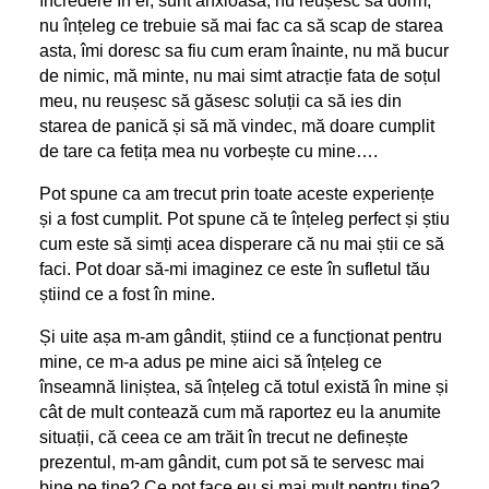
încredere în el, sunt anxioasa, nu reușesc să dorm,
nu înțeleg ce trebuie să mai fac ca să scap de starea
asta, îmi doresc sa fiu cum eram înainte, nu mă bucur
de nimic, mă minte, nu mai simt atracție fata de soțul
meu, nu reușesc să găsesc soluții ca să ies din
starea de panică și să mă vindec, mă doare cumplit
de tare ca fetița mea nu vorbește cu mine….
Pot spune ca am trecut prin toate aceste experiențe
și a fost cumplit. Pot spune că te înțeleg perfect și știu
cum este să simți acea disperare că nu mai știi ce să
faci. Pot doar să-mi imaginez ce este în sufletul tău
știind ce a fost în mine.
Și uite așa m-am gândit, știind ce a funcționat pentru
mine, ce m-a adus pe mine aici să înțeleg ce
înseamnă liniștea, să înțeleg că totul există în mine și
cât de mult contează cum mă raportez eu la anumite
situații, că ceea ce am trăit în trecut ne definește
prezentul, m-am gândit, cum pot să te servesc mai
bine pe tine? Ce pot face eu și mai mult pentru tine?