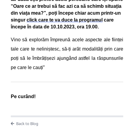
“Oare ce ar trebui să fac azi ca să schimb situația
din viața mea?”, poți începe chiar acum printr-un
singur
click care te va duce la programul
care
începe în data de 10.10.2023, ora 19.00.
Vino să explorăm împreună acele aspecte ale ființei
tale care te neliniștesc, să-ți arăt modalități prin care
poți să le îmbrățișezi ajungând astfel la răspunsurile
pe care le cauți”
Pe curând!
Back to Blog