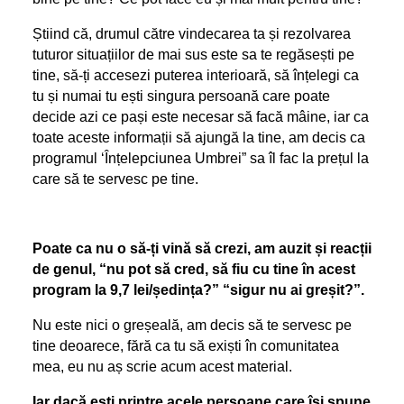
Știind că, drumul către vindecarea ta și rezolvarea
tuturor situațiilor de mai sus este sa te regăsești pe
tine, să-ți accesezi puterea interioară, să înțelegi ca
tu și numai tu ești singura persoană care poate
decide azi ce pași este necesar să facă mâine, iar ca
toate aceste informații să ajungă la tine, am decis ca
programul ‘Înțelepciunea Umbrei” sa îl fac la prețul la
care să te servesc pe tine.
Poate ca nu o să-ți vină să crezi, am auzit și reacții
de genul, “nu pot să cred, să fiu cu tine în acest
program la 9,7 lei/ședința?” “sigur nu ai greșit?”.
Nu este nici o greșeală, am decis să te servesc pe
tine deoarece, fără ca tu să exiști în comunitatea
mea, eu nu aș scrie acum acest material.
Iar dacă ești printre acele persoane care își spune